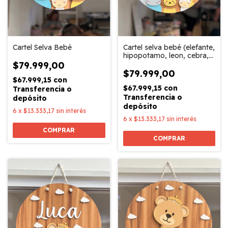
Cartel Selva Bebé
Cartel selva bebé (elefante,
hipopotamo, leon, cebra,
jirafa)
$79.999,00
$79.999,00
$67.999,15
con
$67.999,15
con
Transferencia o
Transferencia o
depósito
depósito
6
x
$13.333,17
sin interés
6
x
$13.333,17
sin interés
COMPRAR
COMPRAR