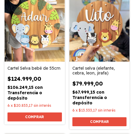
Cartel Selva bebé de 55cm
Cartel selva (elefante,
cebra, leon, jirafa)
$124.999,00
$79.999,00
$106.249,15
con
$67.999,15
con
Transferencia o
Transferencia o
depósito
depósito
6
x
$20.833,17
sin interés
6
x
$13.333,17
sin interés
COMPRAR