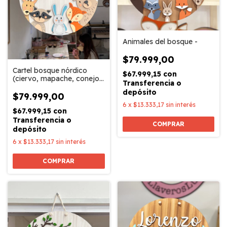
Animales del bosque -
$79.999,00
Cartel bosque nórdico
$67.999,15
con
(ciervo, mapache, conejo,
Transferencia o
zorro, oso)
depósito
$79.999,00
6
x
$13.333,17
sin interés
$67.999,15
con
Transferencia o
COMPRAR
depósito
6
x
$13.333,17
sin interés
COMPRAR