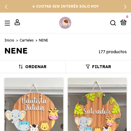
6 CUOTAS SIN INTERÉS SOLO HOY
0
Inicio
>
Carteles
>
NENE
NENE
177 productos
ORDENAR
FILTRAR