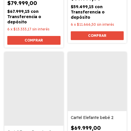
$79.999,00
$59.499,15
con
$67.999,15
con
Transferencia o
Transferencia o
depósito
depósito
6
x
$11.666,50
sin interés
6
x
$13.333,17
sin interés
COMPRAR
COMPRAR
Cartel Elefante bebé 2
$69.999,00