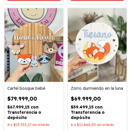
Zorro durmiendo en la luna
Cartel bosque bebé
$69.999,00
$79.999,00
$59.499,15
con
$67.999,15
con
Transferencia o
Transferencia o
depósito
depósito
6
x
$11.666,50
sin interés
6
x
$13.333,17
sin interés