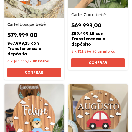
Cartel Zorro bebé
$69.999,00
Cartel bosque bebé
$59.499,15
con
$79.999,00
Transferencia o
$67.999,15
con
depósito
Transferencia o
6
x
$11.666,50
sin interés
depósito
6
x
$13.333,17
sin interés
COMPRAR
COMPRAR