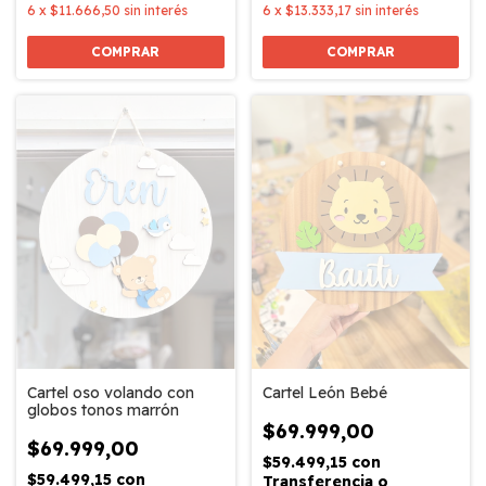
6
x
$11.666,50
sin interés
6
x
$13.333,17
sin interés
COMPRAR
Cartel oso volando con
Cartel León Bebé
globos tonos marrón
$69.999,00
$69.999,00
$59.499,15
con
$59.499,15
con
Transferencia o