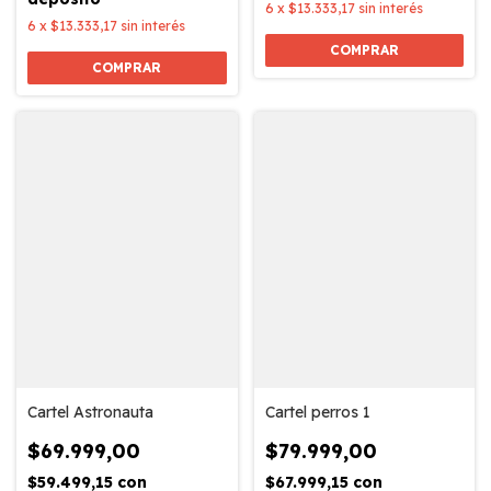
6
x
$13.333,17
sin interés
6
x
$13.333,17
sin interés
COMPRAR
COMPRAR
Cartel Astronauta
Cartel perros 1
$69.999,00
$79.999,00
$59.499,15
con
$67.999,15
con