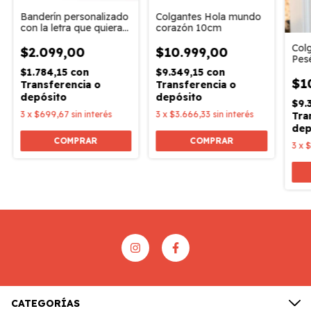
Banderín personalizado
Colgantes Hola mundo
con la letra que quieras
corazón 10cm
/ Precio por letra
Col
$2.099,00
$10.999,00
Pesé
tres
$1.784,15
con
$9.349,15
con
$1
Transferencia o
Transferencia o
depósito
depósito
$9.
3
x
$699,67
sin interés
3
x
$3.666,33
sin interés
Tra
dep
3
x
$
CATEGORÍAS