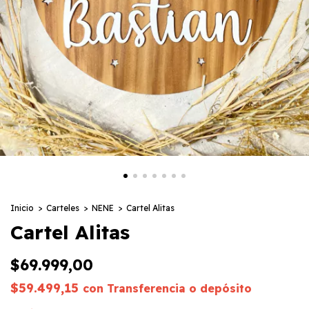
Inicio
>
Carteles
>
NENE
>
Cartel Alitas
Cartel Alitas
$69.999,00
$59.499,15
con
Transferencia o depósito