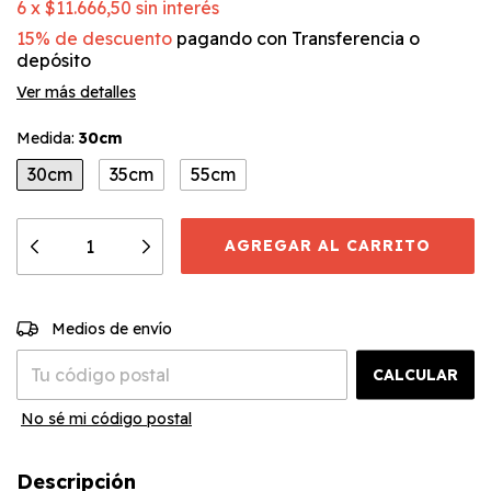
6
x
$11.666,50
sin interés
15% de descuento
pagando con Transferencia o
depósito
Ver más detalles
Medida:
30cm
30cm
35cm
55cm
CAMBIAR CP
Entregas para el CP:
Medios de envío
CALCULAR
No sé mi código postal
Descripción