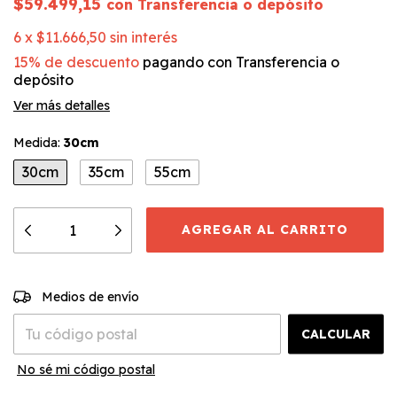
$59.499,15
con
Transferencia o depósito
6
x
$11.666,50
sin interés
15% de descuento
pagando con Transferencia o
depósito
Ver más detalles
Medida:
30cm
30cm
35cm
55cm
CAMBIAR CP
Entregas para el CP:
Medios de envío
CALCULAR
No sé mi código postal