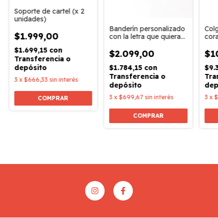
Soporte de cartel (x 2
unidades)
Banderín personalizado
Col
$1.999,00
con la letra que quieras
cor
/ Precio por letra
$1.699,15
con
$2.099,00
$1
Transferencia o
depósito
$1.784,15
con
$9.
Transferencia o
Tra
3
x
$666,33
sin interés
depósito
dep
3
x
$699,67
sin interés
3
x
$