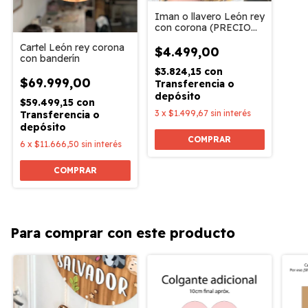
Iman o llavero León rey
con corona (PRECIO
POR UNIDAD)
Cartel León rey corona
$4.499,00
con banderín
$3.824,15
con
$69.999,00
Transferencia o
depósito
$59.499,15
con
3
x
$1.499,67
sin interés
Transferencia o
depósito
6
x
$11.666,50
sin interés
COMPRAR
Para comprar con este producto