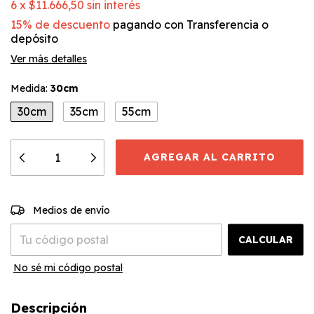
6
x
$11.666,50
sin interés
15% de descuento
pagando con Transferencia o
depósito
Ver más detalles
Medida:
30cm
30cm
35cm
55cm
CAMBIAR CP
Entregas para el CP:
Medios de envío
CALCULAR
No sé mi código postal
Descripción