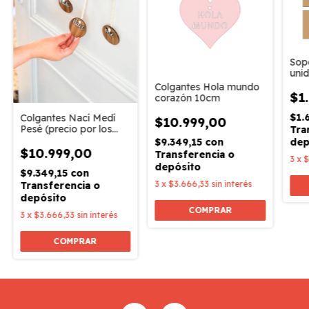
Sopo
uni
Colgantes Hola mundo
$1
corazón 10cm
$1.
Colgantes Nací Medí
$10.999,00
Pesé (precio por los
Tra
tres colgantres)
dep
$9.349,15
con
$10.999,00
Transferencia o
3
x
$
depósito
$9.349,15
con
3
x
$3.666,33
sin interés
Transferencia o
depósito
3
x
$3.666,33
sin interés