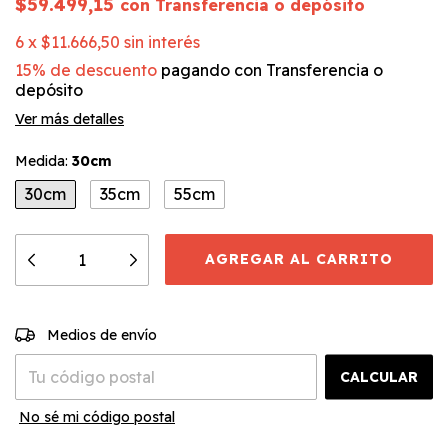
$59.499,15
con
Transferencia o depósito
6
x
$11.666,50
sin interés
15% de descuento
pagando con Transferencia o
depósito
Ver más detalles
Medida:
30cm
30cm
35cm
55cm
CAMBIAR CP
Entregas para el CP:
Medios de envío
CALCULAR
No sé mi código postal