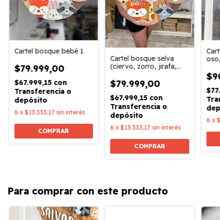
Cartel bosque bebé 1
Cart
Cartel bosque selva
oso
(ciervo, zorro, jirafa,
pue
$79.999,00
mapache, oso)
$9
$67.999,15
con
$79.999,00
$77
Transferencia o
$67.999,15
con
Tra
depósito
Transferencia o
dep
6
x
$13.333,17
sin interés
depósito
6
x
$
6
x
$13.333,17
sin interés
COMPRAR
COMPRAR
Para comprar con este producto