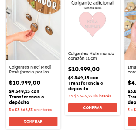
Colgantes Hola mundo
corazón 10cm
Colgantes Nací Medí
Ima
$10.999,00
Pesé (precio por los
cor
tres colgantres)
$9.349,15
con
$10.999,00
$4
Transferencia o
depósito
$9.349,15
con
$3.
3
x
$3.666,33
sin interés
Transferencia o
Tra
depósito
dep
3
x
$3.666,33
sin interés
3
x
$