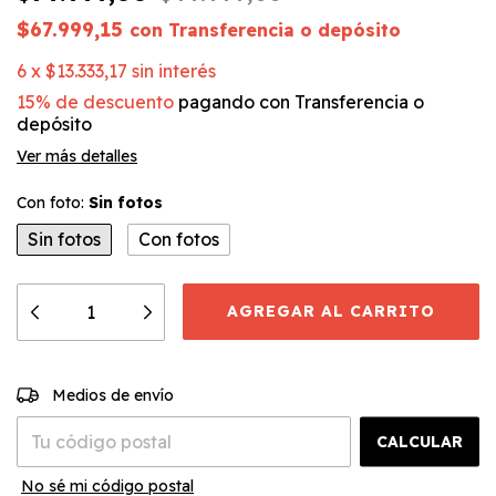
$67.999,15
con
Transferencia o depósito
6
x
$13.333,17
sin interés
15% de descuento
pagando con Transferencia o
depósito
Ver más detalles
Con foto:
Sin fotos
Sin fotos
Con fotos
CAMBIAR CP
Entregas para el CP:
Medios de envío
CALCULAR
No sé mi código postal