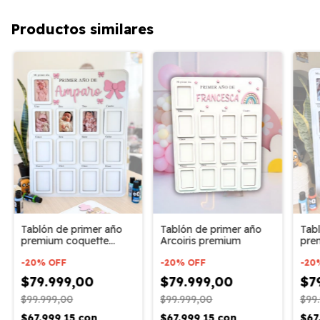
Productos similares
Tablón de primer año
Tablón de primer año
Tab
Arcoiris premium
premium coquette
pre
moño lazo
-
20
%
OFF
-
20
%
OFF
-
20
$79.999,00
$79.999,00
$7
$99.999,00
$99.999,00
$99
$67.999,15
con
$67.999,15
con
$67