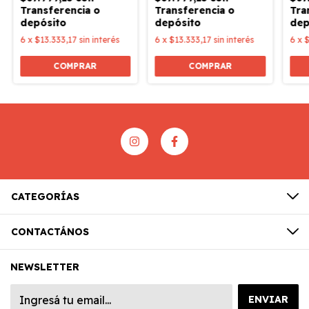
Transferencia o
Transferencia o
Tra
depósito
depósito
dep
6
x
$13.333,17
sin interés
6
x
$13.333,17
sin interés
6
x
$
COMPRAR
COMPRAR
CATEGORÍAS
CONTACTÁNOS
NEWSLETTER