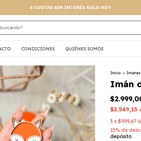
6 CUOTAS SIN INTERÉS SOLO HOY
ACTO
CONDICIONES
QUIÉNES SOMOS
Inicio
>
Imanes 
Imán o
$2.999,0
$2.549,15
3
x
$999,67
s
15% de desc
depósito