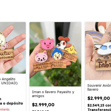
o Angelito
R UNIDAD)
Souvenir Avió
llavero
Iman o llavero Payasito y
amigos
$2.999,00
n
a o depósito
$2.999,00
$2.549,15
co
 interés
Transferenci