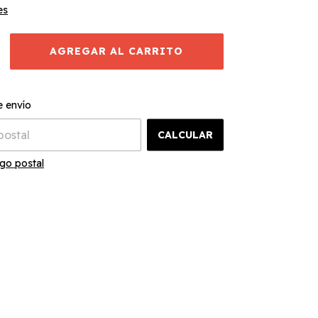
es
CAMBIAR CP
el CP:
e envío
CALCULAR
go postal