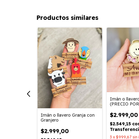
Productos similares
Imán o llaver
(PRECIO PO
o Canciones
$2.999,00
Imán o llavero Granja con
Granjero
$2.549,15
co
n
Transferenci
$2.999,00
ia o depósito
3
x
$999,67
sin