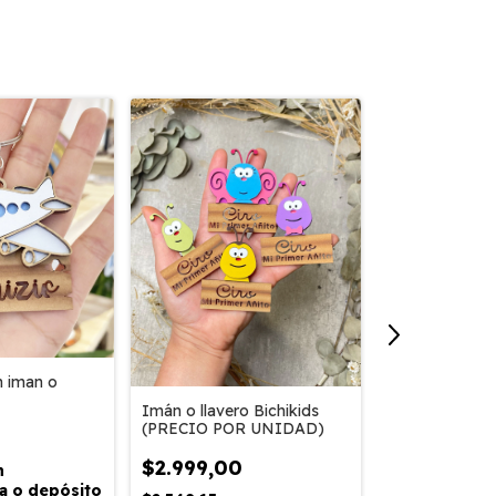
n iman o
Imán o llavero Bichikids
Imán o llavero
(PRECIO POR UNIDAD)
Nube Base R
(PRECIO POR
$2.999,00
n
$2.999,00
a o depósito