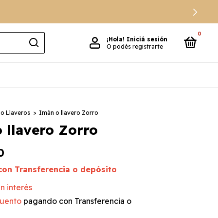
0
¡Hola!
Iniciá sesión
O podés registrarte
o Llaveros
>
Imán o llavero Zorro
 llavero Zorro
0
con
Transferencia o depósito
in interés
uento
pagando con Transferencia o