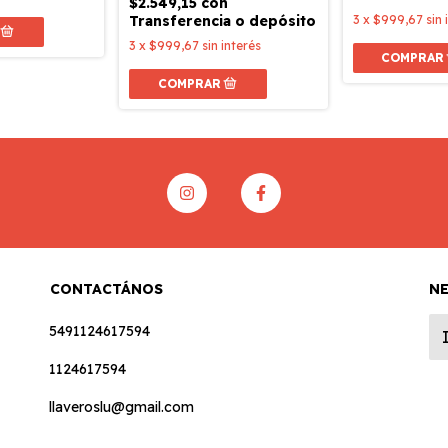
$2.549,15
con
Transferencia o depósito
3
x
$999,67
sin 
3
x
$999,67
sin interés
CONTACTÁNOS
N
5491124617594
1124617594
llaveroslu@gmail.com