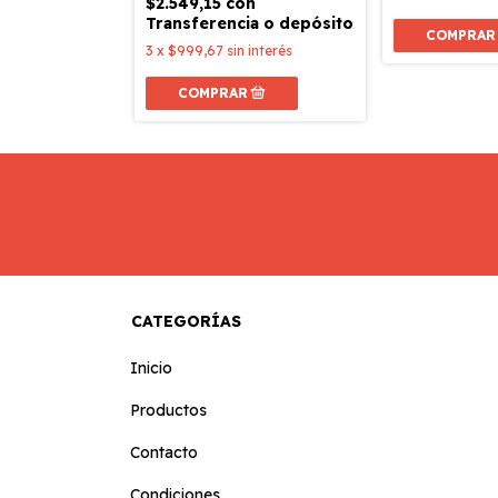
$2.549,15
con
n interés
Transferencia o depósito
3
x
$999,67
sin interés
CATEGORÍAS
Inicio
Productos
Contacto
Condiciones