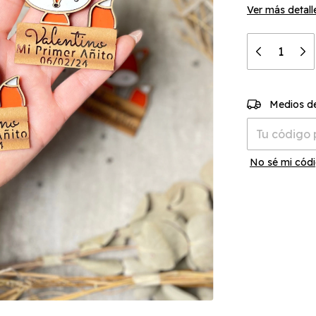
Ver más detall
Entregas para 
Medios d
No sé mi códi