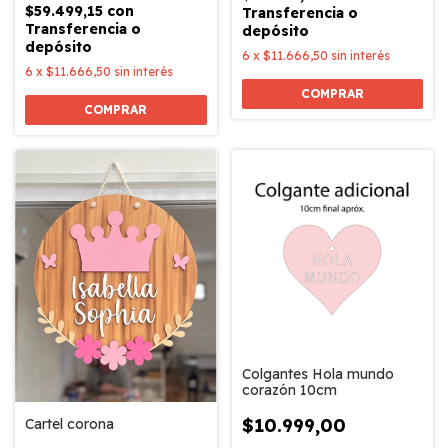
$59.499,15
con
Transferencia o
Transferencia o
depósito
depósito
6
x
$11.666,50
sin interés
6
x
$11.666,50
sin interés
COMPRAR
COMPRAR
Colgantes Hola mundo
corazón 10cm
$10.999,00
Cartel corona