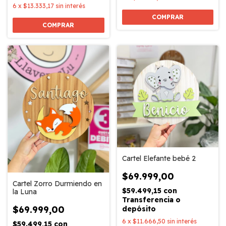
6
x
$13.333,17
sin interés
COMPRAR
COMPRAR
Cartel Elefante bebé 2
$69.999,00
Cartel Zorro Durmiendo en
$59.499,15
con
la Luna
Transferencia o
$69.999,00
depósito
6
x
$11.666,50
sin interés
$59.499,15
con