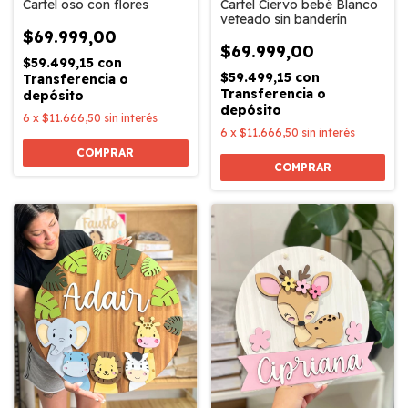
Cartel Ciervo bebé Blanco
Cartel oso con flores
veteado sin banderín
$69.999,00
$69.999,00
$59.499,15
con
$59.499,15
con
Transferencia o
Transferencia o
depósito
depósito
6
x
$11.666,50
sin interés
6
x
$11.666,50
sin interés
COMPRAR
COMPRAR