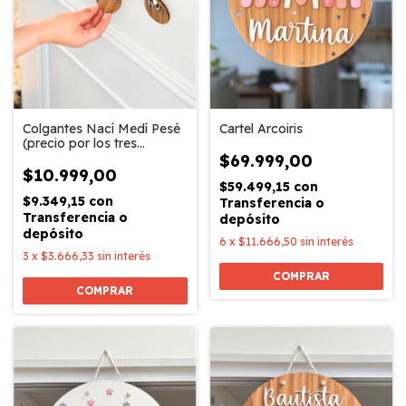
Colgantes Nací Medí Pesé
Cartel Arcoiris
(precio por los tres
colgantres)
$69.999,00
$10.999,00
$59.499,15
con
$9.349,15
con
Transferencia o
Transferencia o
depósito
depósito
6
x
$11.666,50
sin interés
3
x
$3.666,33
sin interés
COMPRAR