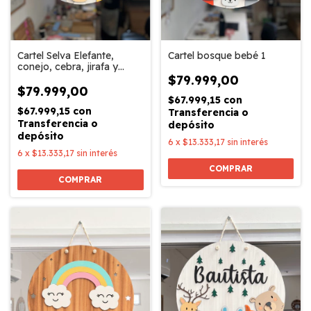
Cartel Selva Elefante,
Cartel bosque bebé 1
conejo, cebra, jirafa y
ciervo bebé, blanco
$79.999,00
veteado
$79.999,00
$67.999,15
con
$67.999,15
con
Transferencia o
Transferencia o
depósito
depósito
6
x
$13.333,17
sin interés
6
x
$13.333,17
sin interés
COMPRAR
COMPRAR