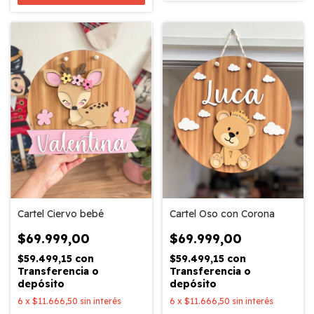
Cartel Ciervo bebé
Cartel Oso con Corona
$69.999,00
$69.999,00
$59.499,15
con
$59.499,15
con
Transferencia o
Transferencia o
depósito
depósito
6
x
$11.666,50
sin interés
6
x
$11.666,50
sin interés