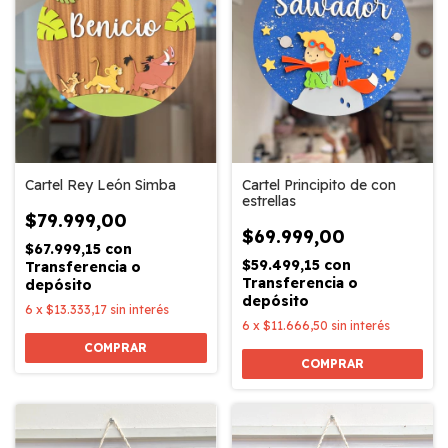
Cartel Rey León Simba
Cartel Principito de con
estrellas
$79.999,00
$69.999,00
$67.999,15
con
$59.499,15
con
Transferencia o
Transferencia o
depósito
depósito
6
x
$13.333,17
sin interés
6
x
$11.666,50
sin interés
COMPRAR
COMPRAR