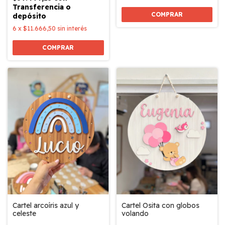
Transferencia o
COMPRAR
depósito
6
x
$11.666,50
sin interés
COMPRAR
Cartel Osita con globos
Cartel arcoíris azul y
volando
celeste