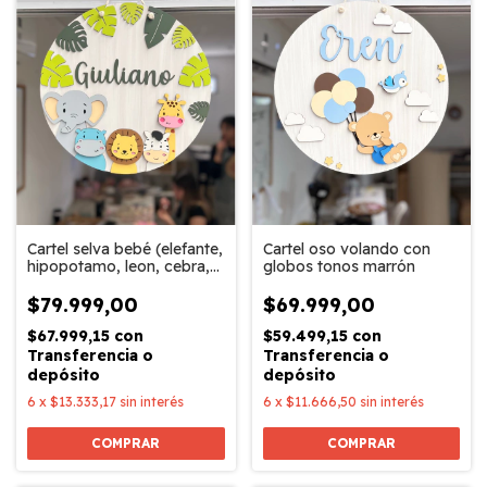
Cartel oso volando con
Cartel selva bebé (elefante,
globos tonos marrón
hipopotamo, leon, cebra,
jirafa)
$69.999,00
$79.999,00
$59.499,15
con
$67.999,15
con
Transferencia o
Transferencia o
depósito
depósito
6
x
$11.666,50
sin interés
6
x
$13.333,17
sin interés
COMPRAR