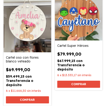
Cartel Super Héroes
$79.999,00
Cartel oso con flores
$67.999,15
con
blanco veteado
Transferencia o
$69.999,00
depósito
6
x
$13.333,17
sin interés
$59.499,15
con
Transferencia o
COMPRAR
depósito
6
x
$11.666,50
sin interés
COMPRAR