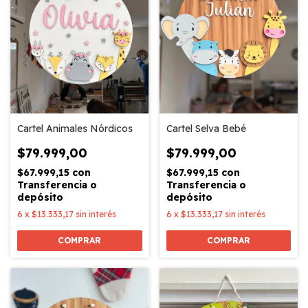
Cartel Animales Nórdicos
Cartel Selva Bebé
$79.999,00
$79.999,00
$67.999,15
con
$67.999,15
con
Transferencia o
Transferencia o
depósito
depósito
6
x
$13.333,17
sin interés
6
x
$13.333,17
sin interés
COMPRAR
COMPRAR