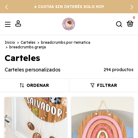
6 CUOTAS SIN INTERÉS SOLO HOY
0
Inicio
>
Carteles
>
breadcrumbs.por-tematica
>
breadcrumbs.granja
Carteles
Carteles personalizados
294 productos
ORDENAR
FILTRAR