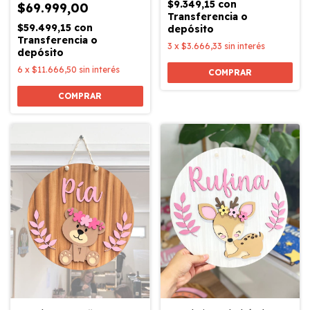
$9.349,15
con
$69.999,00
Transferencia o
$59.499,15
con
depósito
Transferencia o
3
x
$3.666,33
sin interés
depósito
6
x
$11.666,50
sin interés
COMPRAR