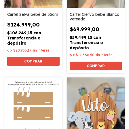
Cartel Selva bebé de 55cm
Cartel Ciervo bebé Blanco
veteado
$124.999,00
$69.999,00
$106.249,15
con
$59.499,15
con
Transferencia o
Transferencia o
depósito
depósito
6
x
$20.833,17
sin interés
6
x
$11.666,50
sin interés
COMPRAR