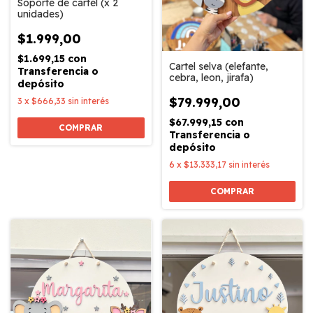
Soporte de cartel (x 2
unidades)
$1.999,00
$1.699,15
con
Cartel selva (elefante,
Transferencia o
cebra, leon, jirafa)
depósito
$79.999,00
3
x
$666,33
sin interés
$67.999,15
con
Transferencia o
depósito
6
x
$13.333,17
sin interés
COMPRAR