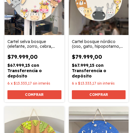
Cartel bosque nórdico
Cartel selva bosque
(oso, gato, hipopotamo,
(elefante, zorro, cebra,
conejo, jirafa)
jirafa, ciervo)
$79.999,00
$79.999,00
$67.999,15
con
$67.999,15
con
Transferencia o
Transferencia o
depósito
depósito
6
x
$13.333,17
sin interés
6
x
$13.333,17
sin interés
COMPRAR
COMPRAR