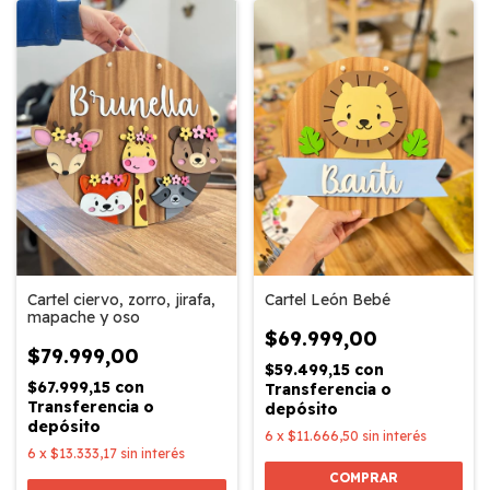
Cartel ciervo, zorro, jirafa,
Cartel León Bebé
mapache y oso
$69.999,00
$79.999,00
$59.499,15
con
$67.999,15
con
Transferencia o
Transferencia o
depósito
depósito
6
x
$11.666,50
sin interés
6
x
$13.333,17
sin interés
COMPRAR