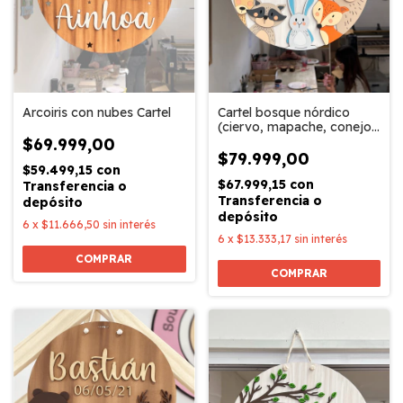
Arcoiris con nubes Cartel
Cartel bosque nórdico
(ciervo, mapache, conejo,
zorro, oso)
$69.999,00
$79.999,00
$59.499,15
con
$67.999,15
con
Transferencia o
Transferencia o
depósito
depósito
6
x
$11.666,50
sin interés
6
x
$13.333,17
sin interés
COMPRAR
COMPRAR