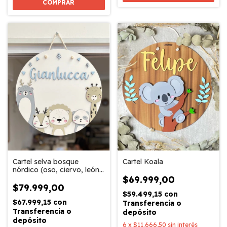
COMPRAR
Cartel selva bosque
Cartel Koala
nórdico (oso, ciervo, león,
panda, jirafa)
$69.999,00
$79.999,00
$59.499,15
con
$67.999,15
con
Transferencia o
Transferencia o
depósito
depósito
6
x
$11.666,50
sin interés