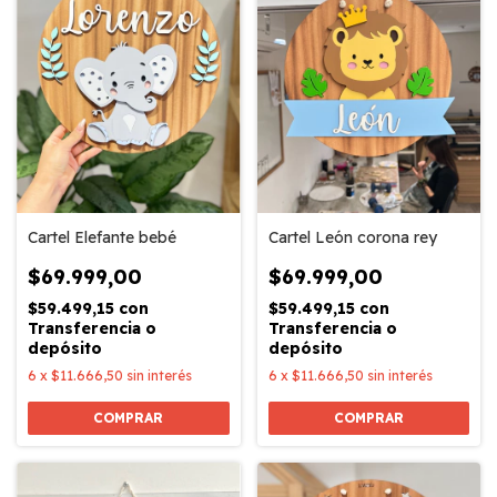
Cartel Elefante bebé
Cartel León corona rey
$69.999,00
$69.999,00
$59.499,15
con
$59.499,15
con
Transferencia o
Transferencia o
depósito
depósito
6
x
$11.666,50
sin interés
6
x
$11.666,50
sin interés
COMPRAR
COMPRAR