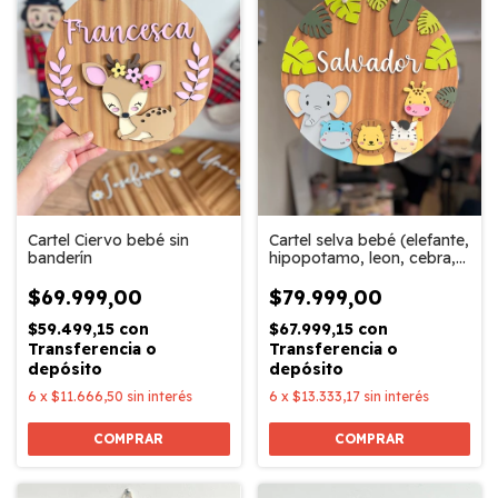
Cartel selva bebé (elefante,
Cartel Ciervo bebé sin
hipopotamo, leon, cebra,
banderín
jirafa)
$79.999,00
$69.999,00
$67.999,15
con
$59.499,15
con
Transferencia o
Transferencia o
depósito
depósito
6
x
$13.333,17
sin interés
6
x
$11.666,50
sin interés
COMPRAR
COMPRAR