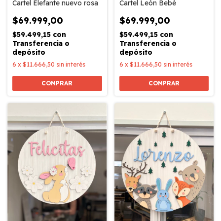
Cartel León Bebé
Cartel Elefante nuevo rosa
$69.999,00
$69.999,00
$59.499,15
con
$59.499,15
con
Transferencia o
Transferencia o
depósito
depósito
6
x
$11.666,50
sin interés
6
x
$11.666,50
sin interés
COMPRAR
COMPRAR