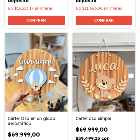
depósito
depósito
6
x
$13.333,17
sin interés
6
x
$11.666,50
sin interés
COMPRAR
COMPRAR
Cartel oso simple
Cartel Oso en un globo
aerostático
$69.999,00
$69.999,00
$59.499,15
con